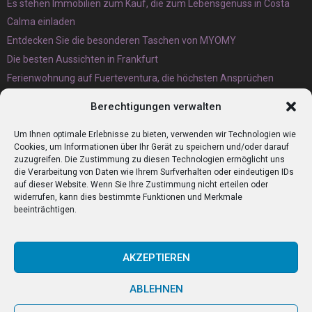
Es stehen Immobilien zum Kauf, die zum Lebensgenuss in Costa
Calma einladen
Entdecken Sie die besonderen Taschen von MYOMY
Die besten Aussichten in Frankfurt
Ferienwohnung auf Fuerteventura, die höchsten Ansprüchen
gerecht wird
Berechtigungen verwalten
Eternit Wellplatten Entsorgung lieber heute als morgen erledigen
lassen
Um Ihnen optimale Erlebnisse zu bieten, verwenden wir Technologien wie
Cookies, um Informationen über Ihr Gerät zu speichern und/oder darauf
zuzugreifen. Die Zustimmung zu diesen Technologien ermöglicht uns
die Verarbeitung von Daten wie Ihrem Surfverhalten oder eindeutigen IDs
auf dieser Website. Wenn Sie Ihre Zustimmung nicht erteilen oder
widerrufen, kann dies bestimmte Funktionen und Merkmale
beeinträchtigen.
AKZEPTIEREN
ABLEHNEN