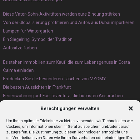
Diese Vater-Sohn-Aktivitäten werden eure Bindung stärken
Von der Globalisierung profitieren und Autos aus Dubai importieren
Lampen für Wintergarten
Ein Siegelring: Symbol der Tradition
Autositze färben
Es stehen Immobilien zum Kauf, die zum Lebensgenuss in Costa
Calma einladen
Entdecken Sie die besonderen Taschen von MYOMY
Die besten Aussichten in Frankfurt
Ferienwohnung auf Fuerteventura, die höchsten Ansprüchen
gerecht wird
Berechtigungen verwalten
Eternit Wellplatten Entsorgung lieber heute als morgen erledigen
lassen
Um Ihnen optimale Erlebnisse zu bieten, verwenden wir Technologien wie
Cookies, um Informationen über Ihr Gerät zu speichern und/oder darauf
zuzugreifen. Die Zustimmung zu diesen Technologien ermöglicht uns
die Verarbeitung von Daten wie Ihrem Surfverhalten oder eindeutigen IDs