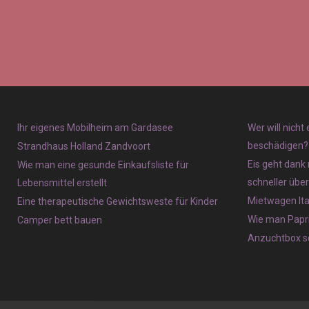
Ihr eigenes Mobilheim am Gardasee
Wer will nicht
beschädigen?
Strandhaus Holland Zandvoort
Eis geht dank 
Wie man eine gesunde Einkaufsliste für
schneller übe
Lebensmittel erstellt
Mietwagen Ita
Eine therapeutische Gewichtsweste für Kinder
Wie man Papri
Camper bett bauen
Anzuchtbox se