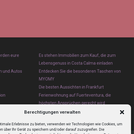
erden eure
Es stehen Immobilien zum Kauf, die zum
Lebensgenuss in Costa Calma einladen
en und Autos
Entdecken Sie die besonderen Taschen von
MYOMY
Die besten Aussichten in Frankfurt
ion
Ferienwohnung auf Fuerteventura, die
höchsten Ansprüchen gerecht wird
Eternit Wellplatten Entsorgung lieber heute als
Berechtigungen verwalten
morgen erledigen lassen
timale Erlebnisse zu bieten, verwenden wir Technologien wie Cookies, um
n über Ihr Gerät zu speichern und/oder darauf zuzugreifen. Die