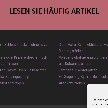
LESEN SIE HÄUFIG ARTIKEL
 ein Schloss knacken, ohne es zu
Diese Vater-Sohn-Aktivitäten w
Bindung stärken
reizvoller Kindereisbecher noch
Von der Globalisierung profitier
r den Tresen
aus Dubai importieren
lien: Das müssen Sie beachten!
Lampen für Wintergarten
ka-Setzlinge pflegt
Ein Siegelring: Symbol der Tradit
lbst anfertigen
Autositze färben
Um Ihnen op
Informatione