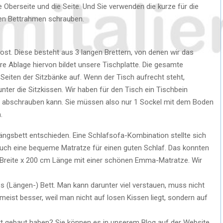
e Oberseite und die Seite. Und Sie verwenden die kurze für die
den Bettrahmen schrauben.
st. Diese besteht aus 3 langen Brettern, von denen wir das
tlere Ablage hiervon bildet unsere Tischplatte. Die gesamte
 Seiten der Sitzbänke auf. Wenn der Tisch aufrecht steht,
unter die Sitzkissen. Wir haben für den Tisch ein Tischbein
 abschrauben kann. Sie müssen also nur 1 Sockel mit dem Boden
.
ängsbett entschieden. Eine Schlafsofa-Kombination stellte sich
 auch eine bequeme Matratze für einen guten Schlaf. Das konnten
cm Breite x 200 cm Länge mit einer schönen Emma-Matratze. Wir
s (Längen-) Bett. Man kann darunter viel verstauen, muss nicht
eist besser, weil man nicht auf losen Kissen liegt, sondern auf
tt gebaut haben? Sie können es in unserem Blog auf der Website