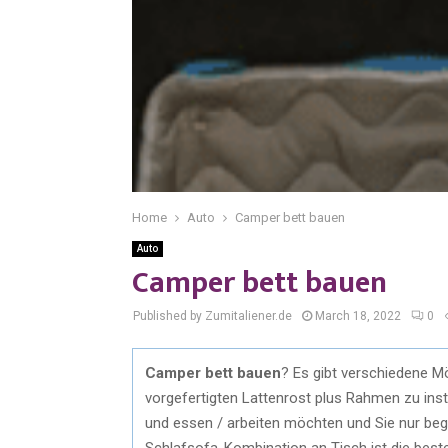
Home
Auto
Camper bett bauen
Auto
Camper bett bauen
Published by Zumitaliener.de
March 18, 2022
0
Camper bett bauen
? Es gibt verschiedene Mö
vorgefertigten Lattenrost plus Rahmen zu ins
und essen / arbeiten möchten und Sie nur beg
Schlafsofa-Kombination an Tisch ist die beste