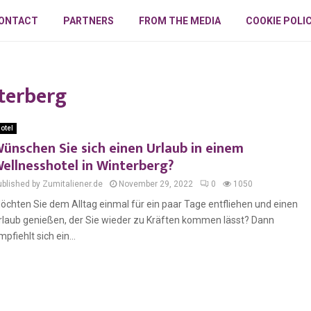
ONTACT
PARTNERS
FROM THE MEDIA
COOKIE POLI
terberg
otel
ünschen Sie sich einen Urlaub in einem
ellnesshotel in Winterberg?
ublished by Zumitaliener.de
November 29, 2022
0
1050
öchten Sie dem Alltag einmal für ein paar Tage entfliehen und einen
rlaub genießen, der Sie wieder zu Kräften kommen lässt? Dann
mpfiehlt sich ein...