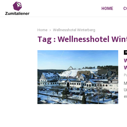
HOME
C
Home
Wellnesshotel Winterberg
Tag : Wellnesshotel Win
H
W
W
P
M
U
e