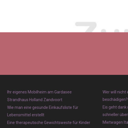
Ihr eigenes Mobilheim am Gardasee
Wer will nicht
beschädigen?
Strandhaus Holland Zandvoort
Eis geht dank 
Wie man eine gesunde Einkaufsliste für
schneller übe
Lebensmittel erstellt
Mietwagen Ita
Eine therapeutische Gewichtsweste für Kinder