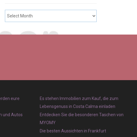
erden eure
Es stehen Immobilien zum Kauf, die zum
Lebensgenuss in Costa Calma einladen
en und Autos
Entdecken Sie die besonderen Taschen von
MYOMY
Die besten Aussichten in Frankfurt