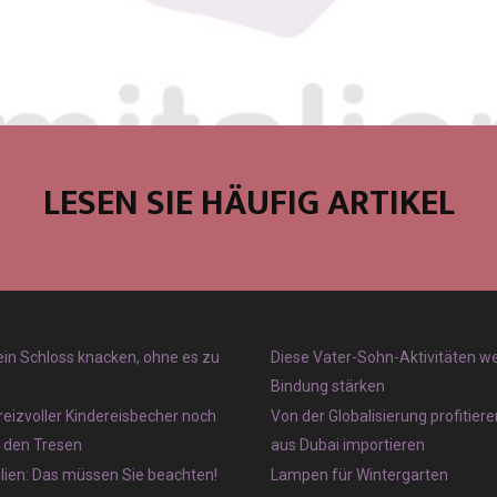
LESEN SIE HÄUFIG ARTIKEL
 ein Schloss knacken, ohne es zu
Diese Vater-Sohn-Aktivitäten w
Bindung stärken
reizvoller Kindereisbecher noch
Von der Globalisierung profitier
r den Tresen
aus Dubai importieren
lien: Das müssen Sie beachten!
Lampen für Wintergarten