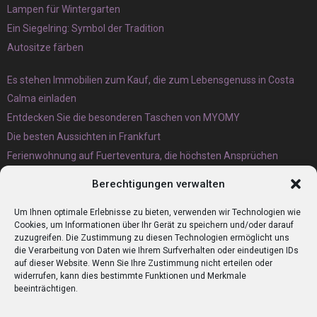
Lampen für Wintergarten
Ein Siegelring: Symbol der Tradition
Autositze färben
Es stehen Immobilien zum Kauf, die zum Lebensgenuss in Costa
Calma einladen
Entdecken Sie die besonderen Taschen von MYOMY
Die besten Aussichten in Frankfurt
Ferienwohnung auf Fuerteventura, die höchsten Ansprüchen
gerecht wird
Berechtigungen verwalten
Eternit Wellplatten Entsorgung lieber heute als morgen erledigen
lassen
Um Ihnen optimale Erlebnisse zu bieten, verwenden wir Technologien wie
Cookies, um Informationen über Ihr Gerät zu speichern und/oder darauf
zuzugreifen. Die Zustimmung zu diesen Technologien ermöglicht uns
die Verarbeitung von Daten wie Ihrem Surfverhalten oder eindeutigen IDs
auf dieser Website. Wenn Sie Ihre Zustimmung nicht erteilen oder
widerrufen, kann dies bestimmte Funktionen und Merkmale
beeinträchtigen.