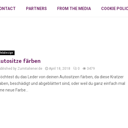
ONTACT
PARTNERS
FROM THE MEDIA
COOKIE POLI
ebdesign
utositze färben
ublished by Zumitaliener.de
April 18, 2018
0
3479
öchtest du das Leder von deinen Autositzen färben, da diese Kratzer
aben, beschädigt und abgeblättert sind, oder weil du ganz einfach mal
ine neue Farbe...