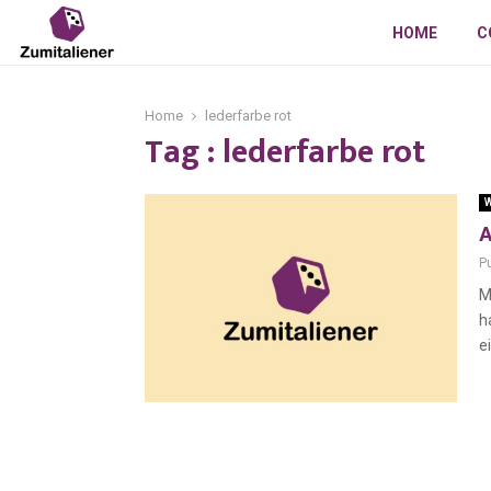
HOME
C
Home
lederfarbe rot
Tag : lederfarbe rot
W
A
P
M
h
e