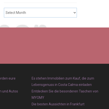
erden eure
Es stehen Immobilien zum Kauf, die zum
Lebensgenuss in Costa Calma einladen
en und Autos
Entdecken Sie die besonderen Taschen von
MYOMY
Die besten Aussichten in Frankfurt