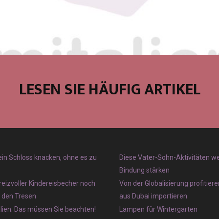
LESEN SIE HÄUFIG ARTIKEL
 ein Schloss knacken, ohne es zu
Diese Vater-Sohn-Aktivitäten w
Bindung stärken
reizvoller Kindereisbecher noch
Von der Globalisierung profitier
r den Tresen
aus Dubai importieren
lien: Das müssen Sie beachten!
Lampen für Wintergarten