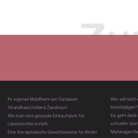
Ihr eigenes Mobilheim am Gardasee
Wer will nicht
beschädigen?
Strandhaus Holland Zandvoort
Eis geht dank 
Wie man eine gesunde Einkaufsliste für
schneller übe
Lebensmittel erstellt
Mietwagen Ita
Eine therapeutische Gewichtsweste für Kinder