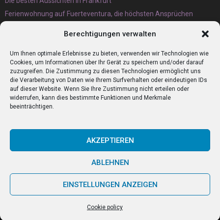
Die besten Aussichten in Frankfurt
Ferienwohnung auf Fuerteventura, die höchsten Ansprüchen
gerecht wird
Berechtigungen verwalten
Eternit Wellplatten Entsorgung lieber heute als morgen erledigen
lassen
Um Ihnen optimale Erlebnisse zu bieten, verwenden wir Technologien wie
Cookies, um Informationen über Ihr Gerät zu speichern und/oder darauf
zuzugreifen. Die Zustimmung zu diesen Technologien ermöglicht uns
die Verarbeitung von Daten wie Ihrem Surfverhalten oder eindeutigen IDs
auf dieser Website. Wenn Sie Ihre Zustimmung nicht erteilen oder
widerrufen, kann dies bestimmte Funktionen und Merkmale
beeinträchtigen.
AKZEPTIEREN
ABLEHNEN
@2023 - www.Zumitaliener.de. All Right Reserved.
EINSTELLUNGEN ANZEIGEN
Home
Cookie policy (EU)
Our authors
Partners
Website index
Cookie policy
Contact