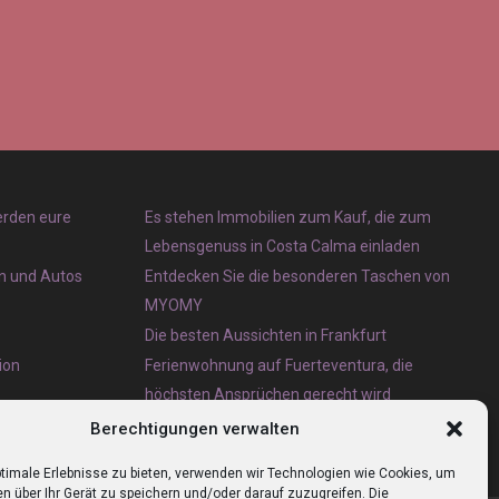
erden eure
Es stehen Immobilien zum Kauf, die zum
Lebensgenuss in Costa Calma einladen
en und Autos
Entdecken Sie die besonderen Taschen von
MYOMY
Die besten Aussichten in Frankfurt
ion
Ferienwohnung auf Fuerteventura, die
höchsten Ansprüchen gerecht wird
Eternit Wellplatten Entsorgung lieber heute als
Berechtigungen verwalten
morgen erledigen lassen
timale Erlebnisse zu bieten, verwenden wir Technologien wie Cookies, um
n über Ihr Gerät zu speichern und/oder darauf zuzugreifen. Die