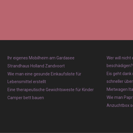
Ihr eigenes Mobilheim am Gardasee
Wer will nicht
beschädigen?
Strandhaus Holland Zandvoort
Eis geht dank 
Wie man eine gesunde Einkaufsliste für
schneller übe
Lebensmittel erstellt
Mietwagen Ita
Eine therapeutische Gewichtsweste für Kinder
Wie man Papri
Camper bett bauen
Anzuchtbox se