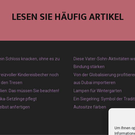
LESEN SIE HÄUFIG ARTIKEL
 ein Schloss knacken, ohne es zu
Diese Vater-Sohn-Aktivitäten w
Bindung stärken
reizvoller Kindereisbecher noch
Von der Globalisierung profitier
r den Tresen
aus Dubai importieren
lien: Das müssen Sie beachten!
Lampen für Wintergarten
ka-Setzlinge pflegt
Ein Siegelring: Symbol der Tradit
lbst anfertigen
Autositze färben
Um Ihnen op
Informatione