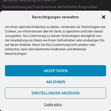
Die besten Aussichten in Frankfurt
Ferienwohnung auf Fuerteventura, die höchsten Ansprüchen
gerecht wird
Berechtigungen verwalten
Eternit Wellplatten Entsorgung lieber heute als morgen erledigen
lassen
Um Ihnen optimale Erlebnisse zu bieten, verwenden wir Technologien wie
Cookies, um Informationen über Ihr Gerät zu speichern und/oder darauf
zuzugreifen. Die Zustimmung zu diesen Technologien ermöglicht uns
die Verarbeitung von Daten wie Ihrem Surfverhalten oder eindeutigen IDs
auf dieser Website. Wenn Sie Ihre Zustimmung nicht erteilen oder
widerrufen, kann dies bestimmte Funktionen und Merkmale
beeinträchtigen.
AKZEPTIEREN
ABLEHNEN
@2023 - www.Zumitaliener.de. All Right Reserved.
EINSTELLUNGEN ANZEIGEN
Home
Cookie policy (EU)
Our authors
Partners
Website index
Cookie policy
Contact