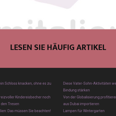
LESEN SIE HÄUFIG ARTIKEL
 ein Schloss knacken, ohne es zu
Diese Vater-Sohn-Aktivitäten w
Bindung stärken
reizvoller Kindereisbecher noch
Von der Globalisierung profitier
r den Tresen
aus Dubai importieren
lien: Das müssen Sie beachten!
Lampen für Wintergarten