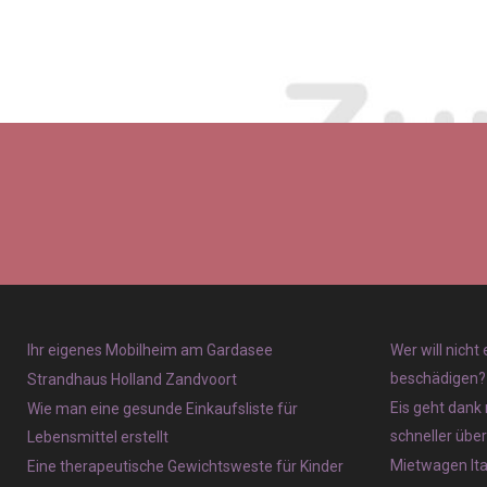
Ihr eigenes Mobilheim am Gardasee
Wer will nicht
beschädigen?
Strandhaus Holland Zandvoort
Eis geht dank 
Wie man eine gesunde Einkaufsliste für
schneller übe
Lebensmittel erstellt
Mietwagen Ita
Eine therapeutische Gewichtsweste für Kinder