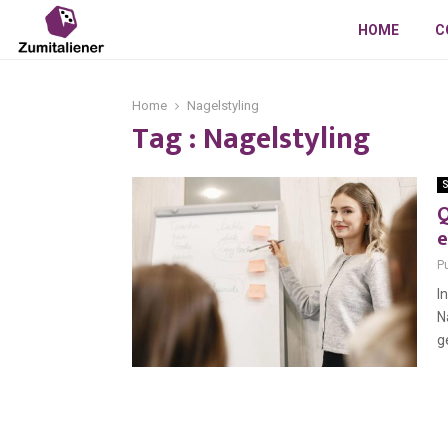
HOME
C
Home
Nagelstyling
Tag : Nagelstyling
S
Q
e
P
I
N
g