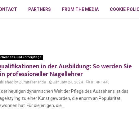
ONTACT
PARTNERS
FROM THE MEDIA
COOKIE POLI
chönheits-und Körperpflege
ualifikationen in der Ausbildung: So werden Sie
in professioneller Nagellehrer
ublished by Zumitaliener.de
January 24, 2024
0
1440
n der heutigen dynamischen Welt der Pflege des Aussehens ist das
agelstyling zu einer Kunst geworden, die enorm an Popularität
ewonnen hat. Für diejenigen, die...