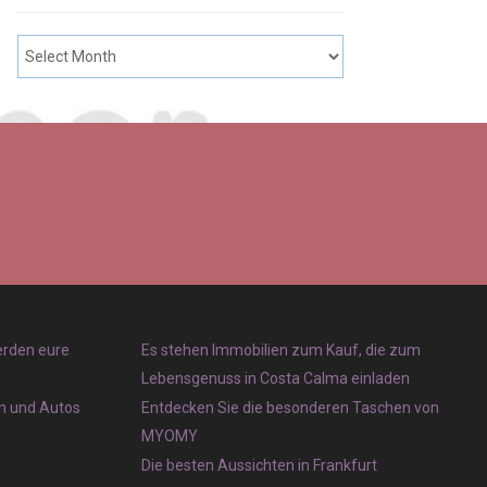
erden eure
Es stehen Immobilien zum Kauf, die zum
Lebensgenuss in Costa Calma einladen
en und Autos
Entdecken Sie die besonderen Taschen von
MYOMY
Die besten Aussichten in Frankfurt