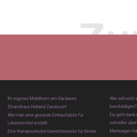
Ihr eigenes Mobilheim am Gardasee
Wer will nicht
beschädigen?
Strandhaus Holland Zandvoort
Eis geht dank 
Wie man eine gesunde Einkaufsliste für
schneller übe
Lebensmittel erstellt
Mietwagen Ita
Eine therapeutische Gewichtsweste für Kinder