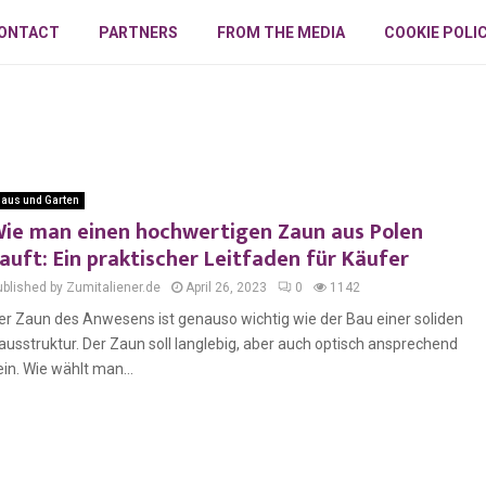
ONTACT
PARTNERS
FROM THE MEDIA
COOKIE POLI
aus und Garten
ie man einen hochwertigen Zaun aus Polen
auft: Ein praktischer Leitfaden für Käufer
ublished by Zumitaliener.de
April 26, 2023
0
1142
er Zaun des Anwesens ist genauso wichtig wie der Bau einer soliden
ausstruktur. Der Zaun soll langlebig, aber auch optisch ansprechend
ein. Wie wählt man...