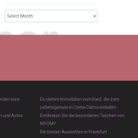
erden eure
Es stehen Immobilien zum Kauf, die zum
Lebensgenuss in Costa Calma einladen
en und Autos
Entdecken Sie die besonderen Taschen von
MYOMY
Die besten Aussichten in Frankfurt