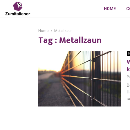
HOME
C
Home
Metallzaun
Tag : Metallzaun
H
W
k
P
D
H
s