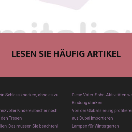
LESEN SIE HÄUFIG ARTIKEL
 ein Schloss knacken, ohne es zu
Diese Vater-Sohn-Aktivitäten w
Bindung stärken
reizvoller Kindereisbecher noch
Von der Globalisierung profitier
r den Tresen
aus Dubai importieren
lien: Das müssen Sie beachten!
Lampen für Wintergarten