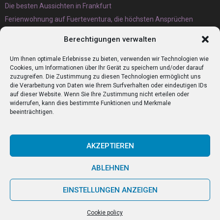
Die besten Aussichten in Frankfurt
Ferienwohnung auf Fuerteventura, die höchsten Ansprüchen
gerecht wird
Berechtigungen verwalten
Eternit Wellplatten Entsorgung lieber heute als morgen erledigen
lassen
Um Ihnen optimale Erlebnisse zu bieten, verwenden wir Technologien wie
Cookies, um Informationen über Ihr Gerät zu speichern und/oder darauf
zuzugreifen. Die Zustimmung zu diesen Technologien ermöglicht uns
die Verarbeitung von Daten wie Ihrem Surfverhalten oder eindeutigen IDs
auf dieser Website. Wenn Sie Ihre Zustimmung nicht erteilen oder
widerrufen, kann dies bestimmte Funktionen und Merkmale
beeinträchtigen.
AKZEPTIEREN
ABLEHNEN
@2023 - www.Zumitaliener.de. All Right Reserved.
EINSTELLUNGEN ANZEIGEN
Home
Cookie policy (EU)
Our authors
Partners
Website index
Cookie policy
Contact