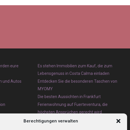
erden eure
Es stehen Immobilien zum Kauf, die zum
Lebensgenuss in Costa Calma einladen
en und Autos
Entdecken Sie die besonderen Taschen von
MYOMY
Die besten Aussichten in Frankfurt
ion
Ferienwohnung auf Fuerteventura, die
höchsten Ansprüchen gerecht wird
Eternit Wellplatten Entsorgung lieber heute als
Berechtigungen verwalten
morgen erledigen lassen