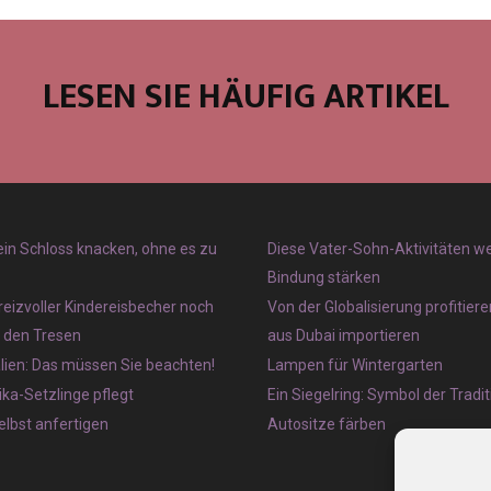
LESEN SIE HÄUFIG ARTIKEL
 ein Schloss knacken, ohne es zu
Diese Vater-Sohn-Aktivitäten w
Bindung stärken
reizvoller Kindereisbecher noch
Von der Globalisierung profitier
r den Tresen
aus Dubai importieren
lien: Das müssen Sie beachten!
Lampen für Wintergarten
ka-Setzlinge pflegt
Ein Siegelring: Symbol der Tradit
lbst anfertigen
Autositze färben