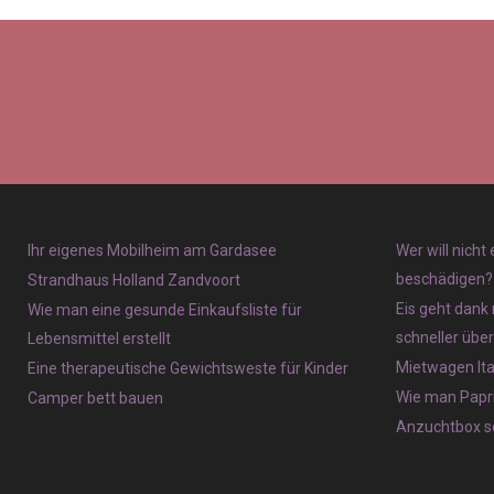
Ihr eigenes Mobilheim am Gardasee
Wer will nicht
beschädigen?
Strandhaus Holland Zandvoort
Eis geht dank 
Wie man eine gesunde Einkaufsliste für
schneller übe
Lebensmittel erstellt
Mietwagen Ita
Eine therapeutische Gewichtsweste für Kinder
Wie man Papri
Camper bett bauen
Anzuchtbox se