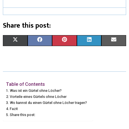
Share this post:
X
F
P
L
E
(
A
I
I
M
T
C
N
N
A
W
E
T
K
I
I
B
E
E
L
Table of Contents
Was ist ein Gürtel ohne Löcher?
T
O
R
D
Vorteile eines Gürtels ohne Löcher
Wo kannst du einen Gürtel ohne Löcher tragen?
T
O
E
I
Fazit
E
K
S
N
Share this post:
R
T