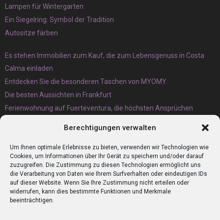
Lampen für Wintergarten
Ein Siegelring: Symbol der Tradition
Autositze färben
Es stehen Immobilien zum Kauf, die zum Lebensgenuss in Costa
Calma einladen
Entdecken Sie die besonderen Taschen von MYOMY
Die besten Aussichten in Frankfurt
Ferienwohnung auf Fuerteventura, die höchsten Ansprüchen
gerecht wird
Berechtigungen verwalten
Eternit Wellplatten Entsorgung lieber heute als morgen erledigen
lassen
Um Ihnen optimale Erlebnisse zu bieten, verwenden wir Technologien wie
Cookies, um Informationen über Ihr Gerät zu speichern und/oder darauf
zuzugreifen. Die Zustimmung zu diesen Technologien ermöglicht uns
die Verarbeitung von Daten wie Ihrem Surfverhalten oder eindeutigen IDs
auf dieser Website. Wenn Sie Ihre Zustimmung nicht erteilen oder
widerrufen, kann dies bestimmte Funktionen und Merkmale
beeinträchtigen.