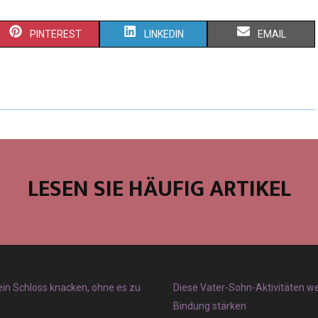
PINTEREST
LINKEDIN
EMAIL
LESEN SIE HÄUFIG ARTIKEL
 ein Schloss knacken, ohne es zu
Diese Vater-Sohn-Aktivitäten w
Bindung stärken