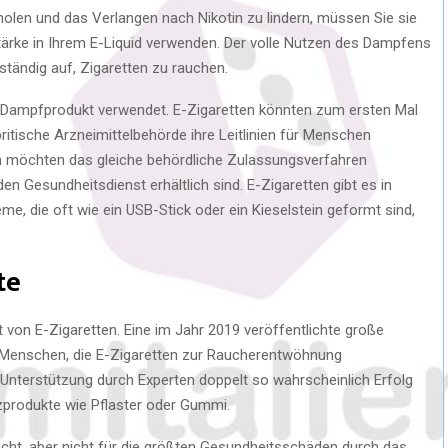
olen und das Verlangen nach Nikotin zu lindern, müssen Sie sie
nstärke in Ihrem E-Liquid verwenden. Der volle Nutzen des Dampfens
ständig auf, Zigaretten zu rauchen.
n Dampfprodukt verwendet. E-Zigaretten könnten zum ersten Mal
tische Arzneimittelbehörde ihre Leitlinien für Menschen
en möchten das gleiche behördliche Zulassungsverfahren
en Gesundheitsdienst erhältlich sind. E-Zigaretten gibt es in
eme, die oft wie ein USB-Stick oder ein Kieselstein geformt sind,
te
 von E-Zigaretten. Eine im Jahr 2019 veröffentlichte große
ss Menschen, die E-Zigaretten zur Raucherentwöhnung
 Unterstützung durch Experten doppelt so wahrscheinlich Erfolg
zprodukte wie Pflaster oder Gummi.
acht, aber nicht für die größten Gesundheitsschäden durch das