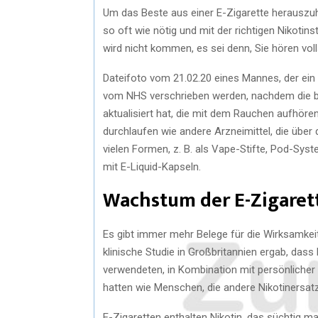
Um das Beste aus einer E-Zigarette herauszuh
so oft wie nötig und mit der richtigen Nikoti
wird nicht kommen, es sei denn, Sie hören voll
Dateifoto vom 21.02.20 eines Mannes, der ei
vom NHS verschrieben werden, nachdem die bri
aktualisiert hat, die mit dem Rauchen aufhör
durchlaufen wie andere Arzneimittel, die über d
vielen Formen, z. B. als Vape-Stifte, Pod-Syst
mit E-Liquid-Kapseln.
Wachstum der E-Zigaret
Es gibt immer mehr Belege für die Wirksamkeit
klinische Studie in Großbritannien ergab, da
verwendeten, in Kombination mit persönlicher
hatten wie Menschen, die andere Nikotinersat
E-Zigaretten enthalten Nikotin, das süchtig m