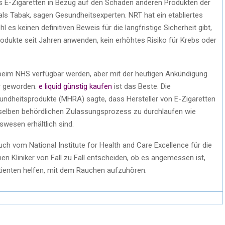
ss E-Zigaretten in Bezug auf den Schaden anderen Produkten der
 als Tabak, sagen Gesundheitsexperten. NRT hat ein etabliertes
 es keinen definitiven Beweis für die langfristige Sicherheit gibt,
rodukte seit Jahren anwenden, kein erhöhtes Risiko für Krebs oder
ll beim NHS verfügbar werden, aber mit der heutigen Ankündigung
er geworden.
e liquid günstig kaufen
ist das Beste. Die
undheitsprodukte (MHRA) sagte, dass Hersteller von E-Zigaretten
nselben behördlichen Zulassungsprozess zu durchlaufen wie
wesen erhältlich sind.
h vom National Institute for Health and Care Excellence für die
n Kliniker von Fall zu Fall entscheiden, ob es angemessen ist,
tienten helfen, mit dem Rauchen aufzuhören.