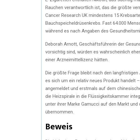
Rauchen verantwortlich ist, das die größte ve
Cancer Research UK mindestens 15 Krebsarten
Bauchspeicheldrüsenkrebs. Fast 64.000 Mensc
während es nach Angaben des Gesundheitsmini
Deborah Arnott, Geschäftsführerin der Gesundh
vorsichtig sind, würden es wahrscheinlich ehe
einer Arzneimittellizenz hätten.
Die größte Frage bleibt nach den langfristigen
es sich um ein relativ neues Produkt handelt
angemeldet und erstmals auf dem chinesische
die Heizspirale in die Flüssigkeitskammer inte
unter ihrer Marke Gamucci auf den Markt und 
übernommen.
Beweis