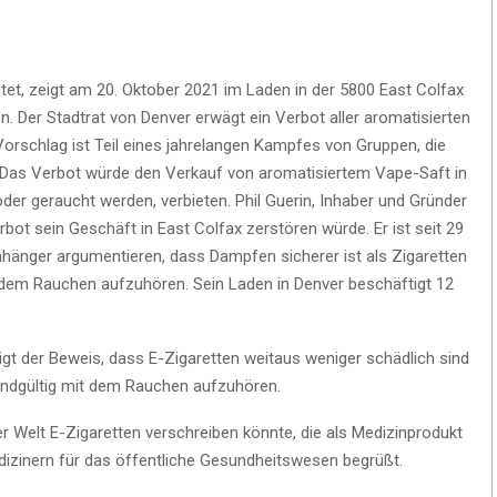
itet, zeigt am 20. Oktober 2021 im Laden in der 5800 East Colfax
n. Der Stadtrat von Denver erwägt ein Verbot aller aromatisierten
Vorschlag ist Teil eines jahrelangen Kampfes von Gruppen, die
as Verbot würde den Verkauf von aromatisiertem Vape-Saft in
er geraucht werden, verbieten. Phil Guerin, Inhaber und Gründer
bot sein Geschäft in East Colfax zerstören würde. Er ist seit 29
hänger argumentieren, dass Dampfen sicherer ist als Zigaretten
 dem Rauchen aufzuhören. Sein Laden in Denver beschäftigt 12
gt der Beweis, dass E-Zigaretten weitaus weniger schädlich sind
endgültig mit dem Rauchen aufzuhören.
er Welt E-Zigaretten verschreiben könnte, die als Medizinprodukt
dizinern für das öffentliche Gesundheitswesen begrüßt.