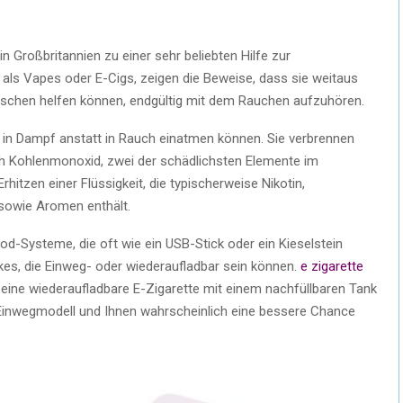
in Großbritannien zu einer sehr beliebten Hilfe zur
ls Vapes oder E-Cigs, zeigen die Beweise, dass sie weitaus
nschen helfen können, endgültig mit dem Rauchen aufzuhören.
in in Dampf anstatt in Rauch einatmen können. Sie verbrennen
h Kohlenmonoxid, zwei der schädlichsten Elemente im
hitzen einer Flüssigkeit, die typischerweise Nikotin,
 sowie Aromen enthält.
 Pod-Systeme, die oft wie ein USB-Stick oder ein Kieselstein
ikes, die Einweg- oder wiederaufladbar sein können.
e zigarette
 eine wiederaufladbare E-Zigarette mit einem nachfüllbaren Tank
in Einwegmodell und Ihnen wahrscheinlich eine bessere Chance