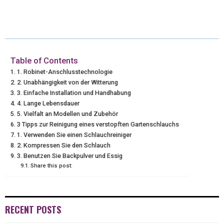
(
A
I
I
M
T
C
N
N
A
W
E
T
K
I
I
B
E
E
L
Table of Contents
1. Robinet-Anschlusstechnologie
T
O
R
D
2. Unabhängigkeit von der Witterung
3. Einfache Installation und Handhabung
T
O
E
I
4. Lange Lebensdauer
E
K
S
N
5. Vielfalt an Modellen und Zubehör
3 Tipps zur Reinigung eines verstopften Gartenschlauchs
R
T
1. Verwenden Sie einen Schlauchreiniger
2. Kompressen Sie den Schlauch
)
3. Benutzen Sie Backpulver und Essig
Share this post:
RECENT POSTS