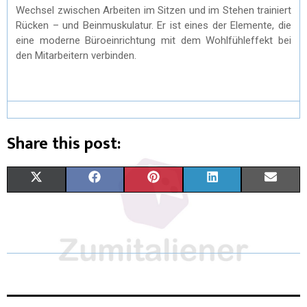
Wechsel zwischen Arbeiten im Sitzen und im Stehen trainiert
Rücken – und Beinmuskulatur. Er ist eines der Elemente, die
eine moderne Büroeinrichtung mit dem Wohlfühleffekt bei
den Mitarbeitern verbinden.
Share this post:
X
F
P
L
E
(
A
I
I
M
T
C
N
N
A
W
E
T
K
I
I
B
E
E
L
T
O
R
D