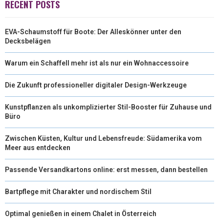
RECENT POSTS
T
O
E
I
EVA-Schaumstoff für Boote: Der Alleskönner unter den
E
K
S
N
Decksbelägen
R
T
Warum ein Schaffell mehr ist als nur ein Wohnaccessoire
)
Die Zukunft professioneller digitaler Design-Werkzeuge
Kunstpflanzen als unkomplizierter Stil-Booster für Zuhause und
Büro
Zwischen Küsten, Kultur und Lebensfreude: Südamerika vom
Meer aus entdecken
Passende Versandkartons online: erst messen, dann bestellen
Bartpflege mit Charakter und nordischem Stil
Optimal genießen in einem Chalet in Österreich