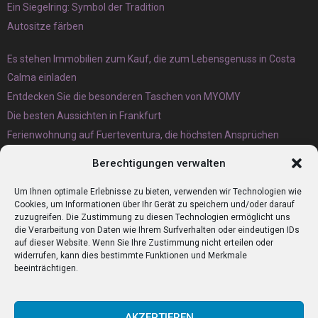
Ein Siegelring: Symbol der Tradition
Autositze färben
Es stehen Immobilien zum Kauf, die zum Lebensgenuss in Costa
Calma einladen
Entdecken Sie die besonderen Taschen von MYOMY
Die besten Aussichten in Frankfurt
Ferienwohnung auf Fuerteventura, die höchsten Ansprüchen
gerecht wird
Berechtigungen verwalten
Eternit Wellplatten Entsorgung lieber heute als morgen erledigen
lassen
Um Ihnen optimale Erlebnisse zu bieten, verwenden wir Technologien wie
Cookies, um Informationen über Ihr Gerät zu speichern und/oder darauf
zuzugreifen. Die Zustimmung zu diesen Technologien ermöglicht uns
die Verarbeitung von Daten wie Ihrem Surfverhalten oder eindeutigen IDs
auf dieser Website. Wenn Sie Ihre Zustimmung nicht erteilen oder
widerrufen, kann dies bestimmte Funktionen und Merkmale
beeinträchtigen.
AKZEPTIEREN