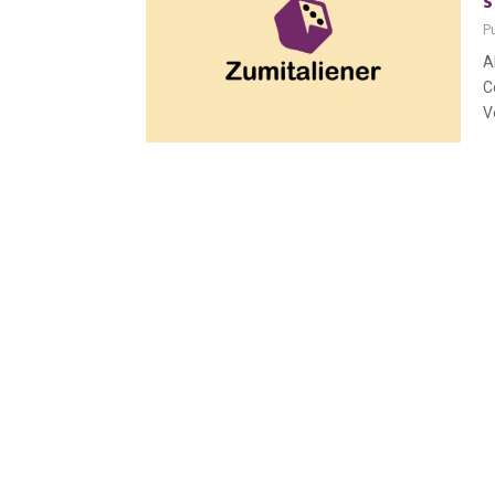
s
P
A
C
V