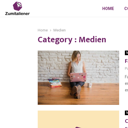
HOME
C
Home
Medien
Category : Medien
M
F
P
F
e
e
M
C