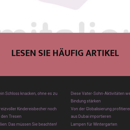
LESEN SIE HÄUFIG ARTIKEL
 ein Schloss knacken, ohne es zu
Diese Vater-Sohn-Aktivitäten w
Bindung stärken
reizvoller Kindereisbecher noch
Von der Globalisierung profitier
r den Tresen
aus Dubai importieren
lien: Das müssen Sie beachten!
Lampen für Wintergarten