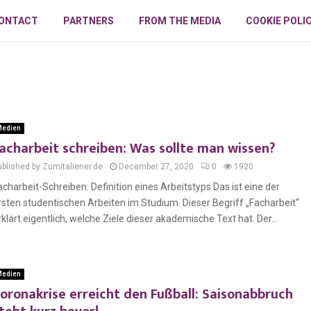
ONTACT
PARTNERS
FROM THE MEDIA
COOKIE POLI
edien
acharbeit schreiben: Was sollte man wissen?
ublished by Zumitaliener.de
December 27, 2020
0
1920
acharbeit-Schreiben: Definition eines Arbeitstyps Das ist eine der
rsten studentischen Arbeiten im Studium. Dieser Begriff „Facharbeit“
rklärt eigentlich, welche Ziele dieser akademische Text hat. Der...
edien
oronakrise erreicht den Fußball: Saisonabbruch