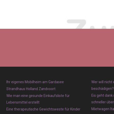
Ihr eigenes Mobilheim am Gardasee
Wer will nicht
beschädigen?
Strandhaus Holland Zandvoort
Eis geht dank 
Wie man eine gesunde Einkaufsliste für
schneller übe
Lebensmittel erstellt
Mietwagen Ita
Eine therapeutische Gewichtsweste für Kinder