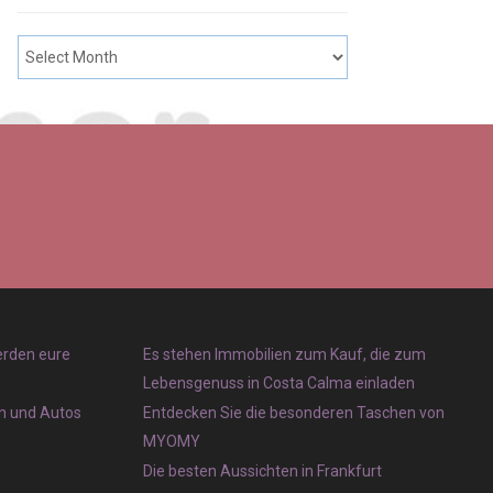
erden eure
Es stehen Immobilien zum Kauf, die zum
Lebensgenuss in Costa Calma einladen
en und Autos
Entdecken Sie die besonderen Taschen von
MYOMY
Die besten Aussichten in Frankfurt