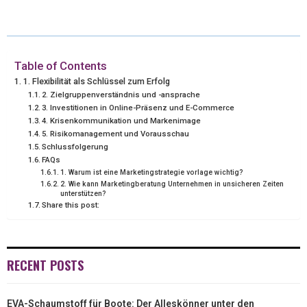
T
C
N
N
A
W
E
T
K
I
I
B
E
E
L
Table of Contents
1. Flexibilität als Schlüssel zum Erfolg
T
O
R
D
2. Zielgruppenverständnis und -ansprache
3. Investitionen in Online-Präsenz und E-Commerce
T
O
E
I
4. Krisenkommunikation und Markenimage
5. Risikomanagement und Vorausschau
E
K
S
N
Schlussfolgerung
R
T
FAQs
1. Warum ist eine Marketingstrategie vorlage wichtig?
)
2. Wie kann Marketingberatung Unternehmen in unsicheren Zeiten
unterstützen?
Share this post:
RECENT POSTS
EVA-Schaumstoff für Boote: Der Alleskönner unter den