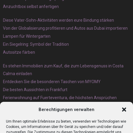
Anzuchtbox selbst anfertigen
Diese Vater-Sohn-Aktivitäten werden eure Bindung stärken
Von der Globalisierung profitieren und Autos aus Dubai importieren
Lampen für Wintergarten
Ein Siegelring: Symbol der Tradition
Autositze färben
Es stehen Immobilien zum Kauf, die zum Lebensgenuss in Costa
Calma einladen
Entdecken Sie die besonderen Taschen von MYOMY
Die besten Aussichten in Frankfurt
Ferienwohnung auf Fuerteventura, die höchsten Ansprüchen
gerecht wird
Berechtigungen verwalten
Eternit Wellplatten Entsorgung lieber heute als morgen erledigen
lassen
Um Ihnen optimale Erlebnisse zu bieten, verwenden wir Technologien wie
Cookies, um Informationen über Ihr Gerät zu speichern und/oder darauf
zuzugreifen. Die Zustimmung zu diesen Technologien ermöglicht uns