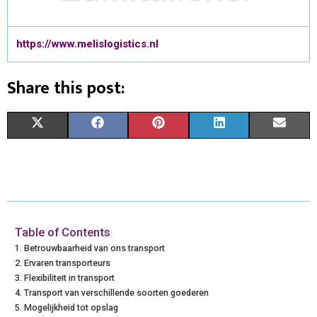
https://www.melislogistics.nl
Share this post:
X
F
P
L
E
(
A
I
I
M
T
C
N
N
A
W
E
T
K
I
I
B
E
E
L
Table of Contents
Betrouwbaarheid van ons transport
T
O
R
D
Ervaren transporteurs
Flexibiliteit in transport
T
O
E
I
Transport van verschillende soorten goederen
E
K
S
N
Mogelijkheid tot opslag