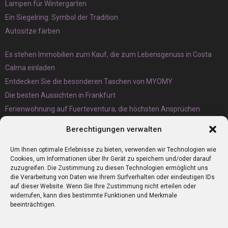
Lampen für Wintergarten
Ein Siegelring: Symbol der Tradition
Autositze färben
Es stehen Immobilien zum Kauf, die zum Lebensgenuss in Costa
Calma einladen
Entdecken Sie die besonderen Taschen von MYOMY
Die besten Aussichten in Frankfurt
Ferienwohnung auf Fuerteventura, die höchsten Ansprüchen
gerecht wird
Berechtigungen verwalten
Eternit Wellplatten Entsorgung lieber heute als morgen erledigen
lassen
Um Ihnen optimale Erlebnisse zu bieten, verwenden wir Technologien wie
Cookies, um Informationen über Ihr Gerät zu speichern und/oder darauf
zuzugreifen. Die Zustimmung zu diesen Technologien ermöglicht uns
die Verarbeitung von Daten wie Ihrem Surfverhalten oder eindeutigen IDs
auf dieser Website. Wenn Sie Ihre Zustimmung nicht erteilen oder
widerrufen, kann dies bestimmte Funktionen und Merkmale
beeinträchtigen.