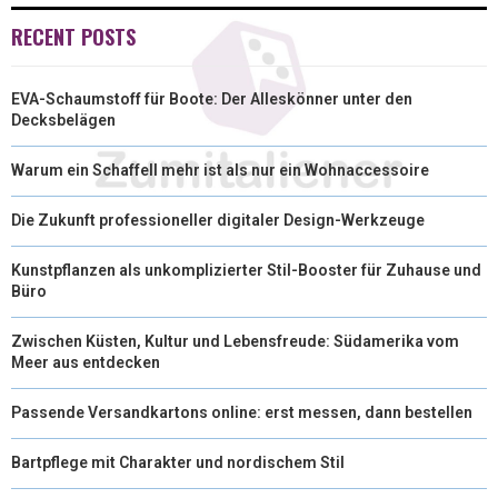
T
O
R
D
RECENT POSTS
T
O
E
I
EVA-Schaumstoff für Boote: Der Alleskönner unter den
E
K
S
N
Decksbelägen
R
T
Warum ein Schaffell mehr ist als nur ein Wohnaccessoire
)
Die Zukunft professioneller digitaler Design-Werkzeuge
Kunstpflanzen als unkomplizierter Stil-Booster für Zuhause und
Büro
Zwischen Küsten, Kultur und Lebensfreude: Südamerika vom
Meer aus entdecken
Passende Versandkartons online: erst messen, dann bestellen
Bartpflege mit Charakter und nordischem Stil