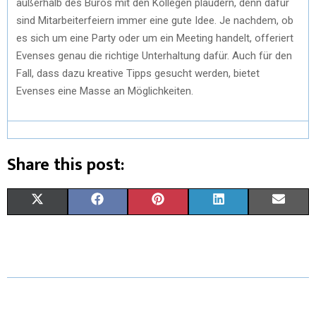
außerhalb des Büros mit den Kollegen plaudern, denn dafür
sind Mitarbeiterfeiern immer eine gute Idee. Je nachdem, ob
es sich um eine Party oder um ein Meeting handelt, offeriert
Evenses genau die richtige Unterhaltung dafür. Auch für den
Fall, dass dazu kreative Tipps gesucht werden, bietet
Evenses eine Masse an Möglichkeiten.
Share this post:
X
F
P
L
E
(
A
I
I
M
T
C
N
N
A
W
E
T
K
I
I
B
E
E
L