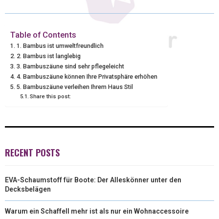
W
E
T
K
I
I
B
E
E
L
Table of Contents
1. Bambus ist umweltfreundlich
T
O
R
D
2. Bambus ist langlebig
3. Bambuszäune sind sehr pflegeleicht
T
O
E
I
4. Bambuszäune können Ihre Privatsphäre erhöhen
E
K
S
N
5. Bambuszäune verleihen Ihrem Haus Stil
Share this post:
R
T
)
RECENT POSTS
EVA-Schaumstoff für Boote: Der Alleskönner unter den
Decksbelägen
Warum ein Schaffell mehr ist als nur ein Wohnaccessoire