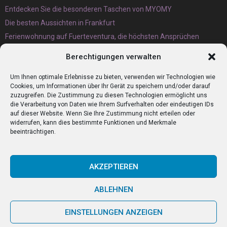
Entdecken Sie die besonderen Taschen von MYOMY
Die besten Aussichten in Frankfurt
Ferienwohnung auf Fuerteventura, die höchsten Ansprüchen
gerecht wird
Berechtigungen verwalten
Eternit Wellplatten Entsorgung lieber heute als morgen erledigen
lassen
Um Ihnen optimale Erlebnisse zu bieten, verwenden wir Technologien wie
Cookies, um Informationen über Ihr Gerät zu speichern und/oder darauf
zuzugreifen. Die Zustimmung zu diesen Technologien ermöglicht uns
die Verarbeitung von Daten wie Ihrem Surfverhalten oder eindeutigen IDs
auf dieser Website. Wenn Sie Ihre Zustimmung nicht erteilen oder
widerrufen, kann dies bestimmte Funktionen und Merkmale
beeinträchtigen.
AKZEPTIEREN
ABLEHNEN
@2023 - www.Zumitaliener.de. All Right Reserved.
EINSTELLUNGEN ANZEIGEN