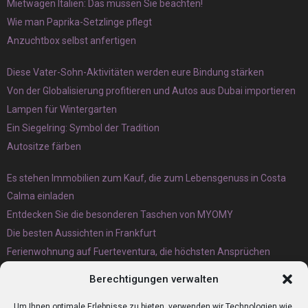
Mietwagen Italien: Das müssen Sie beachten!
Wie man Paprika-Setzlinge pflegt
Anzuchtbox selbst anfertigen
Diese Vater-Sohn-Aktivitäten werden eure Bindung stärken
Von der Globalisierung profitieren und Autos aus Dubai importieren
Lampen für Wintergarten
Ein Siegelring: Symbol der Tradition
Autositze färben
Es stehen Immobilien zum Kauf, die zum Lebensgenuss in Costa
Calma einladen
Entdecken Sie die besonderen Taschen von MYOMY
Die besten Aussichten in Frankfurt
Ferienwohnung auf Fuerteventura, die höchsten Ansprüchen
gerecht wird
Berechtigungen verwalten
Eternit Wellplatten Entsorgung lieber heute als morgen erledigen
lassen
Um Ihnen optimale Erlebnisse zu bieten, verwenden wir Technologien wie