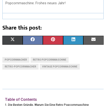
Popcornmaschine.
Frohes neues Jahr!
Share this post:
X
F
P
L
E
(
A
I
I
M
T
C
N
N
A
POPCORNMACHER
RETRO POPCORNMASCHINE
W
E
T
K
I
RETRO-POPCORNMACHER
VINTAGE POPCORNMASCHINE
I
B
E
E
L
T
O
R
D
T
O
E
I
Table of Contents
E
K
S
N
Die Besten Gründe, Warum Sie Eine Retro Popcornmaschine