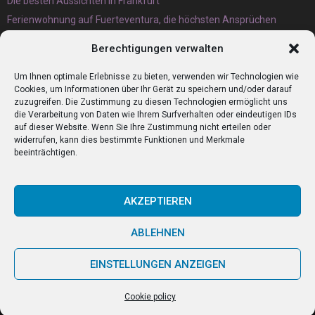
Die besten Aussichten in Frankfurt
Ferienwohnung auf Fuerteventura, die höchsten Ansprüchen
gerecht wird
Berechtigungen verwalten
Eternit Wellplatten Entsorgung lieber heute als morgen erledigen
lassen
Um Ihnen optimale Erlebnisse zu bieten, verwenden wir Technologien wie
Cookies, um Informationen über Ihr Gerät zu speichern und/oder darauf
zuzugreifen. Die Zustimmung zu diesen Technologien ermöglicht uns
die Verarbeitung von Daten wie Ihrem Surfverhalten oder eindeutigen IDs
auf dieser Website. Wenn Sie Ihre Zustimmung nicht erteilen oder
widerrufen, kann dies bestimmte Funktionen und Merkmale
beeinträchtigen.
AKZEPTIEREN
ABLEHNEN
@2023 - www.Zumitaliener.de. All Right Reserved.
EINSTELLUNGEN ANZEIGEN
Home
Cookie policy (EU)
Our authors
Partners
Website index
Cookie policy
Contact