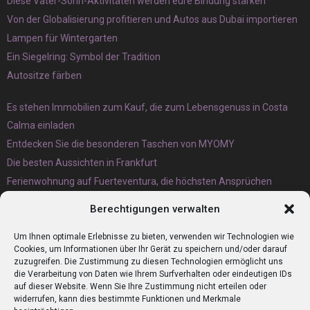
Diese Vater-Sohn-Aktivitäten werden eure Bindung stärken
Von der Globalisierung profitieren und Autos aus Dubai importieren
Lampen für Wintergarten
Ein Siegelring: Symbol der Tradition
Autositze färben
Es stehen Immobilien zum Kauf, die zum Lebensgenuss in Costa
Calma einladen
Entdecken Sie die besonderen Taschen von MYOMY
Die besten Aussichten in Frankfurt
Ferienwohnung auf Fuerteventura, die höchsten Ansprüchen
gerecht wird
Berechtigungen verwalten
Eternit Wellplatten Entsorgung lieber heute als morgen erledigen
lassen
Um Ihnen optimale Erlebnisse zu bieten, verwenden wir Technologien wie
Cookies, um Informationen über Ihr Gerät zu speichern und/oder darauf
zuzugreifen. Die Zustimmung zu diesen Technologien ermöglicht uns
die Verarbeitung von Daten wie Ihrem Surfverhalten oder eindeutigen IDs
auf dieser Website. Wenn Sie Ihre Zustimmung nicht erteilen oder
widerrufen, kann dies bestimmte Funktionen und Merkmale