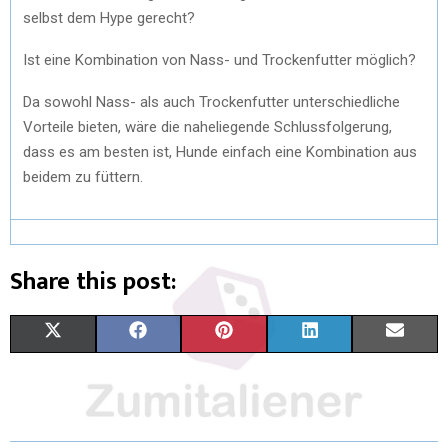
selbst dem Hype gerecht?
Ist eine Kombination von Nass- und Trockenfutter möglich?
Da sowohl Nass- als auch Trockenfutter unterschiedliche
Vorteile bieten, wäre die naheliegende Schlussfolgerung,
dass es am besten ist, Hunde einfach eine Kombination aus
beidem zu füttern.
Share this post:
X
F
P
L
E
(
A
I
I
M
T
C
N
N
A
W
E
T
K
I