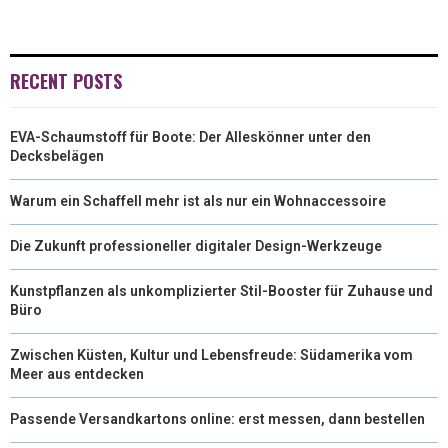
I
B
E
E
L
T
O
R
D
RECENT POSTS
T
O
E
I
EVA-Schaumstoff für Boote: Der Alleskönner unter den
E
K
S
N
Decksbelägen
R
T
Warum ein Schaffell mehr ist als nur ein Wohnaccessoire
)
Die Zukunft professioneller digitaler Design-Werkzeuge
Kunstpflanzen als unkomplizierter Stil-Booster für Zuhause und
Büro
Zwischen Küsten, Kultur und Lebensfreude: Südamerika vom
Meer aus entdecken
Passende Versandkartons online: erst messen, dann bestellen