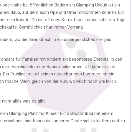
oder nahe bei öffentlichen Bädern ein Glamping Urlaub ist ein
amilienurlaub, auf dem auch Opa und Oma mitkommen können. Ein
mer sein könnte. Ob ein offenes Kaminfeuer für die kühleren Tage
ückskaffe, Gemütlichkeit hat immer Vorrang.
ändern, wo Sie Ihren Urlaub in ein unvergessliches Ereignis
sonders für Familien mit Kindern ein besonderes Erlebnis. In den
 dem Familienleben der Bauern teilnehmen. Oft können sich
n. Der Frühling, mit all seinen neugeborenen Lämmern ist ein
ch frische Milch, gleich von der Kuh, wo Milch noch wie Milch
 nicht alles was es gibt.
eren Glamping Platz für Kinder: Ein Schwimmbad mit einem
zu erwähnen, hier haben die jüngeren Gäste viel zu klettern und zu