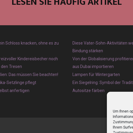
LESEN SIE HÄUFIG ARTIKEL
 ein Schloss knacken, ohne es zu
Diese Vater-Sohn-Aktivitäten w
Bindung stärken
reizvoller Kindereisbecher noch
Von der Globalisierung profitier
r den Tresen
aus Dubai importieren
lien: Das müssen Sie beachten!
Lampen für Wintergarten
ka-Setzlinge pflegt
Ein Siegelring: Symbol der Tradit
lbst anfertigen
Autositze färben
Um Ihnen op
Informatione
Zustimmung 
Ihrem Surfve
Zustimmung 