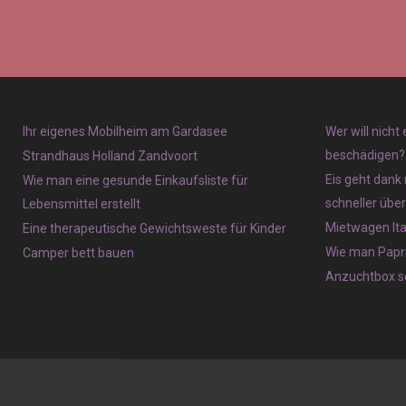
Ihr eigenes Mobilheim am Gardasee
Wer will nicht
beschädigen?
Strandhaus Holland Zandvoort
Eis geht dank 
Wie man eine gesunde Einkaufsliste für
schneller übe
Lebensmittel erstellt
Mietwagen Ita
Eine therapeutische Gewichtsweste für Kinder
Wie man Papri
Camper bett bauen
Anzuchtbox se