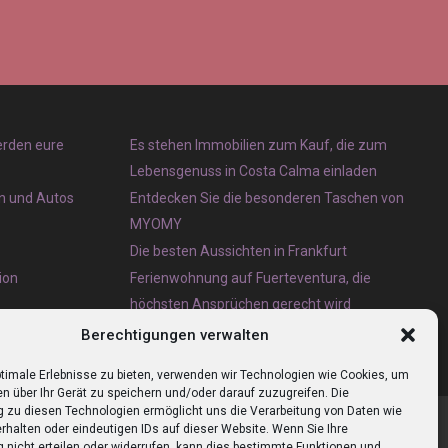
erden eure
Es stehen Immobilien zum Kauf, die zum
Lebensgenuss in Costa Calma einladen
en und Autos
Entdecken Sie die besonderen Taschen von
MYOMY
Die besten Aussichten in Frankfurt
ion
Ferienwohnung auf Fuerteventura, die
höchsten Ansprüchen gerecht wird
Eternit Wellplatten Entsorgung lieber heute als
Berechtigungen verwalten
morgen erledigen lassen
timale Erlebnisse zu bieten, verwenden wir Technologien wie Cookies, um
n über Ihr Gerät zu speichern und/oder darauf zuzugreifen. Die
zu diesen Technologien ermöglicht uns die Verarbeitung von Daten wie
rhalten oder eindeutigen IDs auf dieser Website. Wenn Sie Ihre
nicht erteilen oder widerrufen, kann dies bestimmte Funktionen und